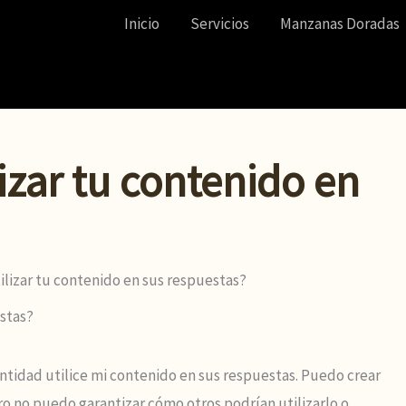
Inicio
Servicios
Manzanas Doradas
lizar tu contenido en
ilizar tu contenido en sus respuestas?
ntidad utilice mi contenido en sus respuestas. Puedo crear
ro no puedo garantizar cómo otros podrían utilizarlo o