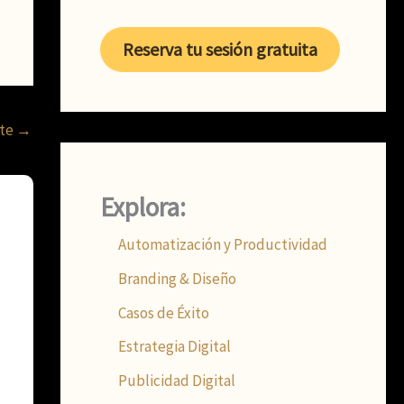
Reserva tu sesión gratuita
nte
→
Explora:
Automatización y Productividad
Branding & Diseño
Casos de Éxito
Estrategia Digital
Publicidad Digital