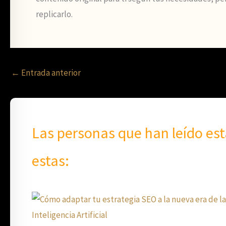
replicarlo.
←
Entrada anterior
Las personas que han leído es
estas: