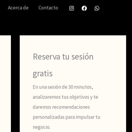
Acerca de
Contacto
Reserva tu sesión
gratis
En una sesión de 30 minutos,
analizaremos tus objetivos y te
daremos recomendaciones
personalizadas para impulsar tu
negocio.