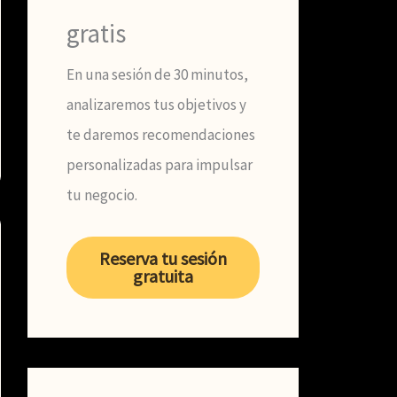
gratis
En una sesión de 30 minutos,
analizaremos tus objetivos y
te daremos recomendaciones
personalizadas para impulsar
tu negocio.
Reserva tu sesión
gratuita